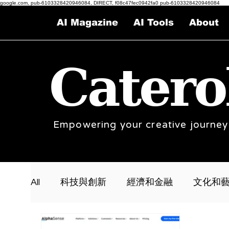
google.com, pub-6103328420946084, DIRECT, f08c47fec0942fa0 pub-6103328420946084
AI Magazine
AI Tools
About
Catero
Empowering your creative journey
All
科技與創新
經濟和金融
文化和