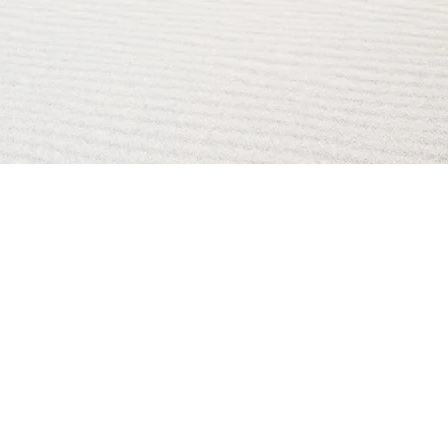
AI Magazine
AI Tools
About
Index