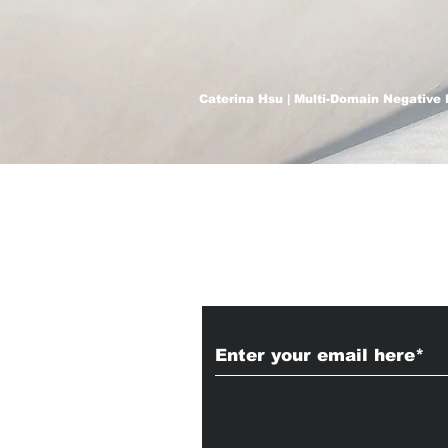
Caterina Hsu | Multi-Domain Negative 
Subscribe to Our