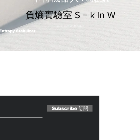
負熵實驗室 S = k ln W
2nm Process Stabilizer
Entropy Stabilizer
 Magazine 訂閱文章
Subscribe 訂閱