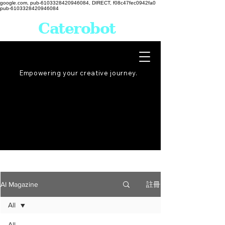
google.com, pub-6103328420946084, DIRECT, f08c47fec0942fa0
pub-6103328420946084
Caterobot
Empowering your creative
journey
.
註冊
AI Magazine
All
All