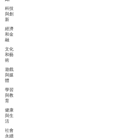
科技
與創
新
經濟
和金
融
文化
和藝
術
遊戲
與媒
體
學習
與教
育
健康
與生
活
社會
永續