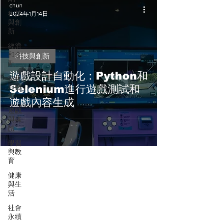
chun
科技
2024年1月14日
與創
新
經濟
和金
科技與創新
融
遊戲設計自動化：Python和
文化
和藝
Selenium進行遊戲測試和
術
遊戲內容生成
遊戲
與媒
體
學習
與教
育
健康
與生
活
社會
永續