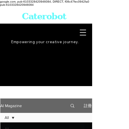
google.com, pub-6103328420946084, DIRECT, f08c47fec0942fa0
pub-6103328420946084
Caterobot
Empowering your creative
journey
.
註冊
AI Magazine
All
All