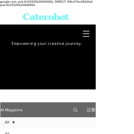
google.com, pub-6103328420946084, DIRECT, f08c47fec0942fa0
pub-6103328420946084
Caterobot
Empowering your creative
journey
.
註冊
AI Magazine
All
All