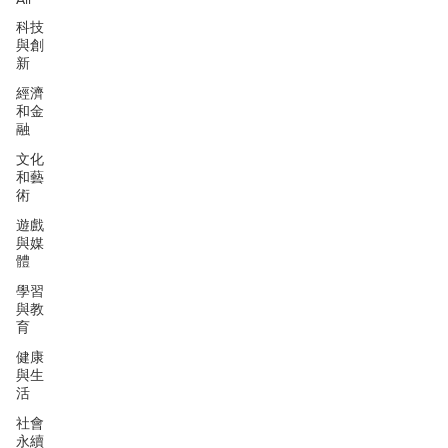
科技
與創
新
經濟
和金
融
文化
和藝
術
遊戲
與媒
體
學習
與教
育
健康
與生
活
社會
永續