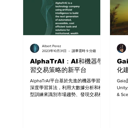
Albert Perez
2023年10月31日
讀畢需時 9 分鐘
AlphaTrAI：AI和機器學
Ga
習交易策略的新平台
化
AlphaTrAI平台基於先進的機器學習和
Gaia
深度學習算法，利用大數據分析和模
Uni
型訓練來識別市場趨勢、發現交易機
& S
會和優化交易策略，具備高度自動化
生成
和實時性能，能夠處理大量的金融數
速生
據，並迅速分析和生成交易信號。
Ga
如山