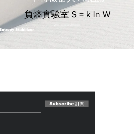
負熵實驗室 S = k ln W
2nm Process Stabilizer
Entropy Stabilizer
 Magazine 訂閱文章
Subscribe 訂閱