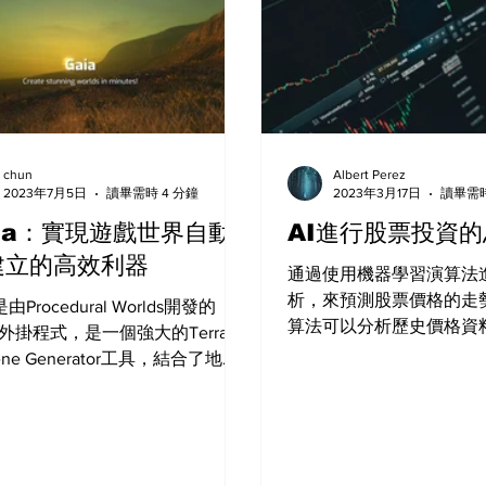
chun
Albert Perez
2023年7月5日
讀畢需時 4 分鐘
2023年3月17日
讀畢需時
ia：實現遊戲世界自動
AI進行股票投資
建立的高效利器
通過使用機器學習演算法
析，來預測股票價格的走
是由Procedural Worlds開發的
算法可以分析歷史價格資
ty外掛程式，是一個強大的Terrain
等指標，説明預測未來的
cene Generator工具，結合了地形
和場景佈局功能，允許開發者快
成高品質的遊戲地形和場景，
ia不僅支援創建各種類型的地形，
脈、平原、河流等，還能生成具