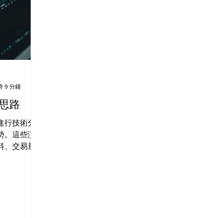
 9 分鐘
的思路
進行技術分
勢。這些演
料、交易量
價格趨勢