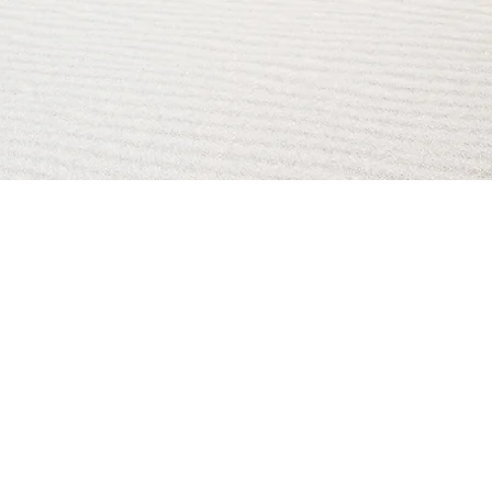
AI Magazine
AI Tools
About
Index