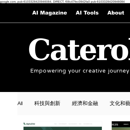
google.com, pub-6103328420946084, DIRECT, f08c47fec0942fa0 pub-6103328420946084
AI Magazine
AI Tools
About
Catero
Empowering your creative journey
All
科技與創新
經濟和金融
文化和