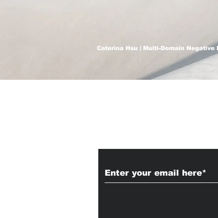
Caterina Hsu | Multi-Domain Negative 
Subscribe to Our