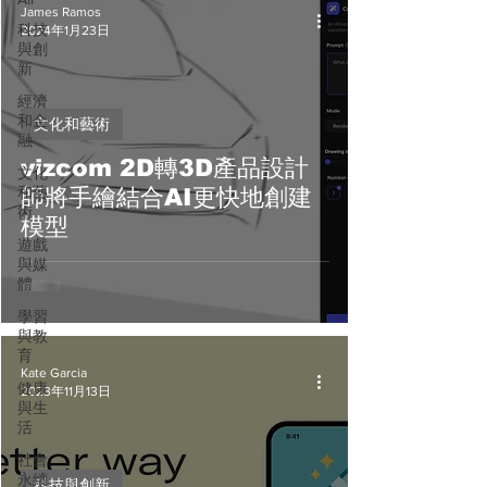
James Ramos
科技
2024年1月23日
與創
新
經濟
和金
文化和藝術
融
vizcom 2D轉3D產品設計
文化
和藝
師將手繪結合AI更快地創建
術
模型
遊戲
與媒
體
學習
與教
育
Kate Garcia
健康
2023年11月13日
與生
活
社會
永續
科技與創新