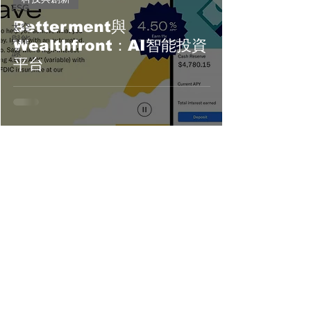
ESG
Betterment與
太空
與能
Wealthfront：AI智能投資
源
平台