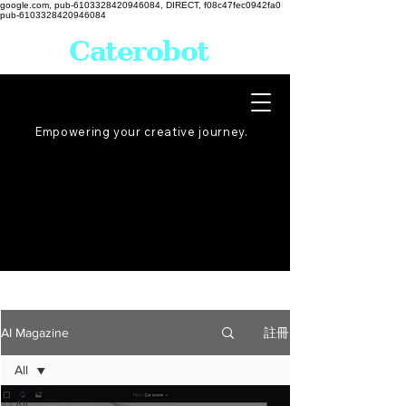
google.com, pub-6103328420946084, DIRECT, f08c47fec0942fa0
pub-6103328420946084
Caterobot
Empowering your creative
journey
.
註冊
AI Magazine
All
All