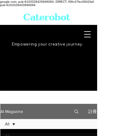
google.com, pub-6103328420946084, DIRECT, f08c47fec0942fa0
pub-6103328420946084
Caterobot
Empowering your creative
journey
.
註冊
AI Magazine
All
All