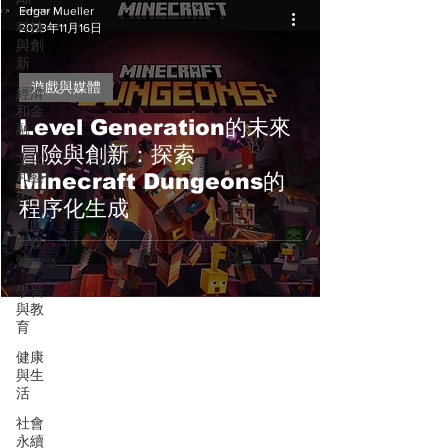
Edgar Mueller
科技
2023年11月16日
與創
新
遊戲與媒體
經濟
和金
Level Generation的未來
融
冒險與創新：探索
文化
和藝
Minecraft Dungeons的
術
程序化生成
遊戲
與媒
體
學習
與教
育
健康
與生
活
社會
永續