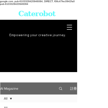
google.com, pub-6103328420946084, DIRECT, f08c47fec0942fa0
pub-6103328420946084
Caterobot
Empowering your creative
journey
.
註冊
AI Magazine
All
All