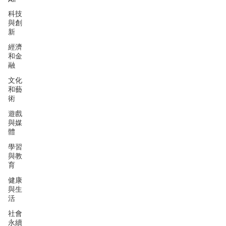
科技
與創
新
經濟
和金
融
文化
和藝
術
遊戲
與媒
體
學習
與教
育
健康
與生
活
社會
永續