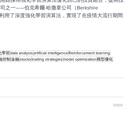
也開始採用強化學習演算法優化自己的投資組合，提高投
——伯克希爾·哈撒韋公司（Berkshire 
Fund，就利用了深度強化學習演算法，實現了在疫情大流行期間
化學習
data analysis
artificial intelligence
Reinforcement learning
險控制
金融
stocks
trading strategies
model optimization
模型優化