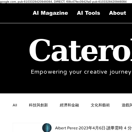
google.com, pub-6103328420946084, DIRECT, f08c47fec0942fa0 pub-6103328420946084
AI Magazine
AI Tools
About
Catero
Empowering your creative journey
All
科技與創新
經濟和金融
文化和藝術
遊戲
Albert Perez
2023年4月6日
讀畢需時 4 