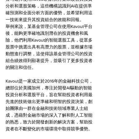
分析和選股策略，這些機構認識到AI在提供準
確預測和全面分析方面的優勢，並希望利用這
一技術來提升其投資組合的效能和回報。
舉例來說，某基金管理公司在使用Kavout平台
後，能夠更準確地識別潛在的投資機會和風
險，他們利用Kavout的智能選股工具，從眾多
股票中挑選出具有高潛力的股票，並根據市場
動態進行調整，這使得該基金管理公司的投資
組合績效得到顯著提升，並吸引了更多投資者
的關注和信任。
Kavout是一家成立於2016年的金融科技公司，
總部位於美國加州，專注於開發AI驅動的智能
投資分析和選股平台，旨在幫助投資者利用最
先進的技術做出更準確和明智的投資決策，創
始團隊由一群在金融和技術領域專業人士組
成，憑藉對金融市場的深入了解和對人工智能
的熟悉，致力於開發創新的解決方案，幫助投
資者在不斷變化的市場環境中取得競爭優勢。