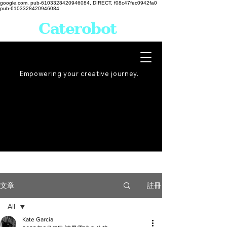
google.com, pub-6103328420946084, DIRECT, f08c47fec0942fa0
pub-6103328420946084
Caterobot
Empowering your creative
journey
.
註冊
文章
All
Kate Garcia