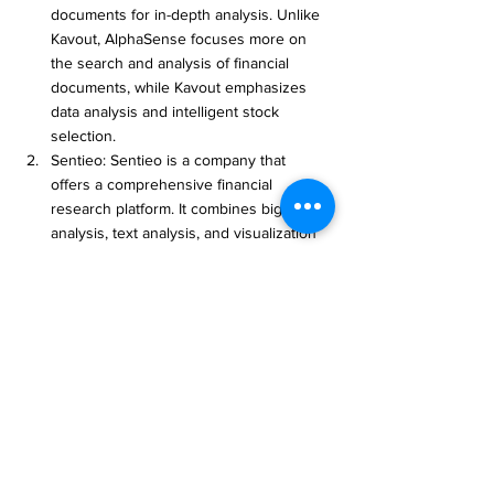
documents for in-depth analysis. Unlike 
Kavout, AlphaSense focuses more on 
the search and analysis of financial 
documents, while Kavout emphasizes 
data analysis and intelligent stock 
selection.
Sentieo: Sentieo is a company that 
offers a comprehensive financial 
research platform. It combines big data 
analysis, text analysis, and visualization 
tools to assist investors in investment 
research and decision-making. 
Compared to Kavout, Sentieo's service 
leans more towards comprehensive 
research tools and data analysis, while 
Kavout focuses on intelligent investment 
analysis and stock selection.
Kensho: Kensho is an AI and big data 
analytics company specializing in the 
financial domain. The platform utilizes 