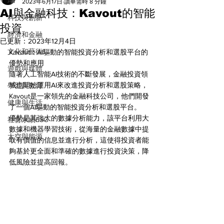
All
2023年6月17日
讀畢需時 8 分鐘
AI與金融科技：Kavout的智能
科技與創新
投資
經濟和金融
已更新：
2023年12月4日
文化和藝術
Kavout：AI驅動的智能投資分析和選股平台的
優勢和應用
遊戲與媒體
隨著人工智能AI技術的不斷發展，金融投資領
域也開始運用AI來改進投資分析和選股策略，
學習與教育
Kavout是一家領先的金融科技公司，他們開發
健康與生活
了一個AI驅動的智能投資分析和選股平台。
優勢是其強大的數據分析能力，該平台利用大
社會永續ESG
數據和機器學習技術，從海量的金融數據中提
太空與能源
取有價值的信息並進行分析，這使得投資者能
夠基於更全面和準確的數據進行投資決策，降
低風險並提高回報。