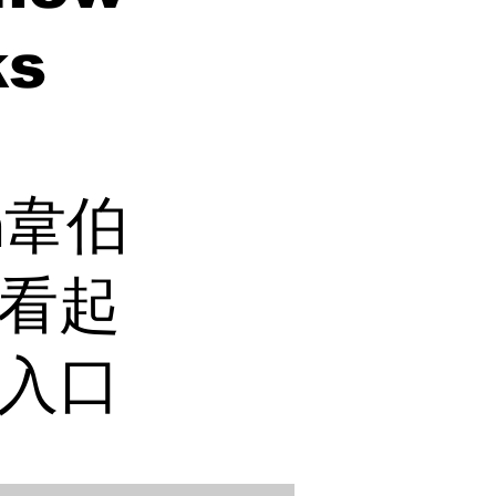
ks
on韋伯
看起
入口