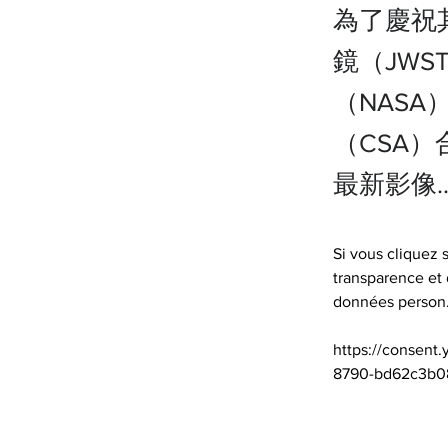
為了慶祝
鏡（JW
（NAS
（CSA
最新影像..
Si vous cliquez 
transparence et
données person…
https://consent
8790-bd62c3b0