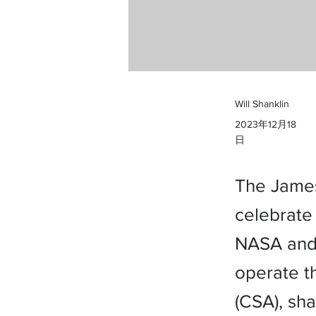
Will Shanklin
2023年12月18
日
The James
celebrate
NASA and 
operate t
(CSA), sha