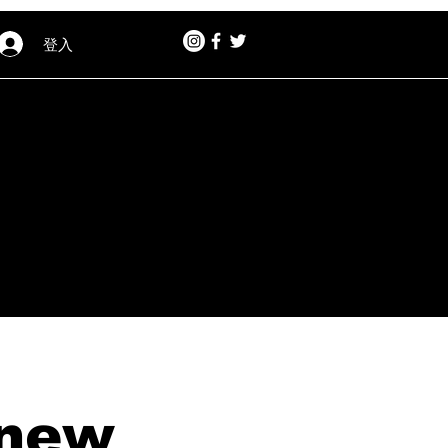
登入
 new