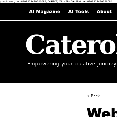
google.com, pub-6103328420946084, DIRECT, f08c47fec0942fa0 pub-6103328420946084
AI Magazine
AI Tools
About
Catero
Empowering your creative journey
< Back
Web