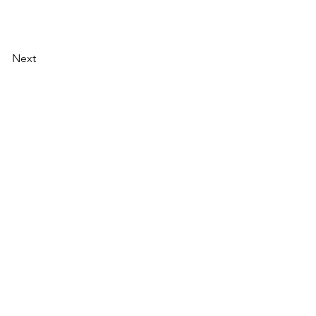
Next
AI Magazine
AI Tools
About
Index