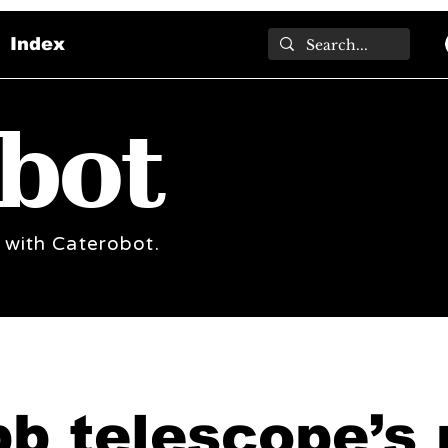
Index
bot
 with Caterobot.
b telescope’s