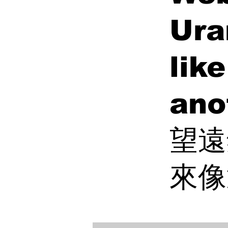
Ura
like
ano
望遠
來像