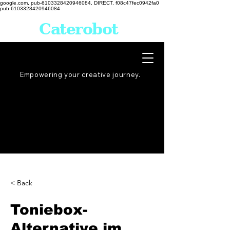
google.com, pub-6103328420946084, DIRECT, f08c47fec0942fa0
pub-6103328420946084
Caterobot
Empowering your creative
journey
.
< Back
Toniebox-
Alternative im