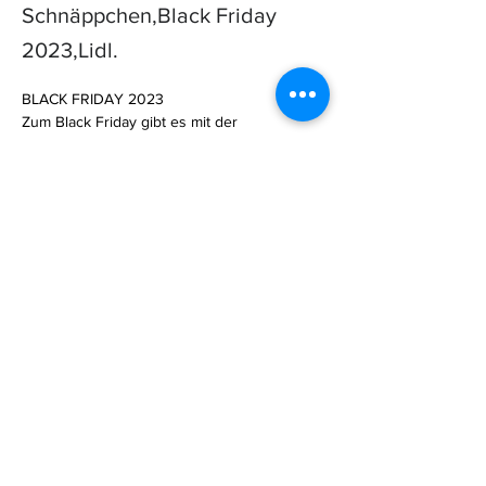
Schnäppchen,Black Friday
2023,Lidl.
BLACK FRIDAY 2023

Zum Black Friday gibt es mit der 
SpeakerBuddy Audiobox von Lidl eine 
preiswerte Alternative zur beliebten 
Toniebox. Das hat die Musikbox zu bieten.

Die SpeakerBuddy Audiobox von L… 

https://www.netzwelt.de/schnaeppchen/2248
32-toniebox-alternative-black-friday-angebot-
speakerbuddy-audiobox-lidl-besonders-
guenstig.html
Previous
Next
Subscribe to Our