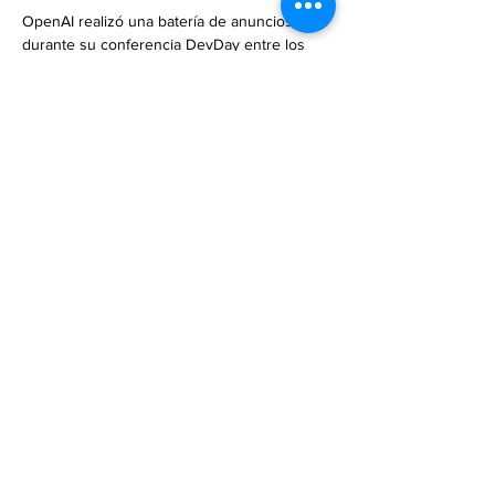
OpenAI realizó una batería de anuncios 
durante su conferencia DevDay entre los 
que destacan actualizaciones a sus modelos 
de lenguaje preentrenado. La tecnológica 
presentó GPT-4 Turbo, una versión má… 

http://hipertextual.com/2023/11/openai-
presenta-gpt-4-turbo-una-version-mas-rapida-
y-barata-de-su-inteligencia-artificial
Previous
Next
Subscribe to Our
Magazine 訂閱文章