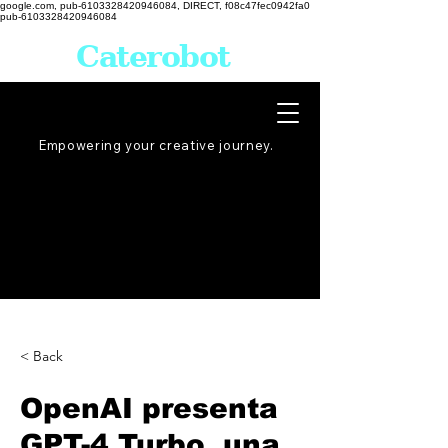
google.com, pub-6103328420946084, DIRECT, f08c47fec0942fa0
pub-6103328420946084
Caterobot
Empowering your creative
journey
.
< Back
OpenAI presenta
GPT-4 Turbo, una