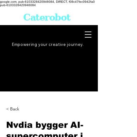
google.com, pub-6103328420946084, DIRECT, f08c47fec0942fa0
pub-6103328420946084
Caterobot
Empowering your creative
journey
.
< Back
Nvdia bygger AI-
supercomputer i