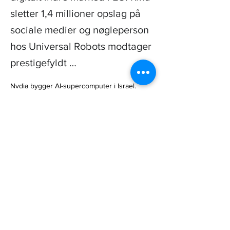
sletter 1,4 millioner opslag på
sociale medier og nøgleperson
hos Universal Robots modtager
prestigefyldt …
Nvdia bygger AI-supercomputer i Israel. 
Advokat brugte Chat GPT og risikerer nu at 
blive fyret. KMD skal bidrage til et digitalt 
indre marked i EU. Kina sletter 1,4 millioner 
opslag på sociale medier… 

https://www.computerworld.dk/art/283121/nvd
ia-bygger-ai-supercomputer-i-israel-
amerikansk-advokat-brugte-chat-gpt-risikerer-
at-blive-fyret-kmd-skal-bidrage-til-et-digitalt-
indre-marked-i-eu
Previous
Next