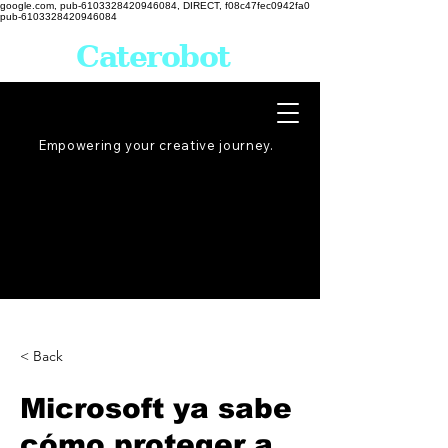
google.com, pub-6103328420946084, DIRECT, f08c47fec0942fa0
pub-6103328420946084
Caterobot
Empowering your creative
journey
.
< Back
Microsoft ya sabe
cómo proteger a