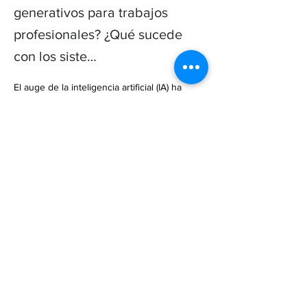
generativos para trabajos
profesionales? ¿Qué sucede
con los siste…
El auge de la inteligencia artificial (IA) ha 
generado un intenso debate sobre los 
derechos de autor. ¿Hasta dónde llegan los 
límites de la propiedad intelectual? ¿Es 
adecuado utilizar modelos genera… 

https://www.xataka.com/robotica-e-
ia/microsoft-sabe-como-proteger-a-usuarios-
copilot-demandas-copyright-poniendo-a-
trabajar-a-sus-abogados
Previous
Next