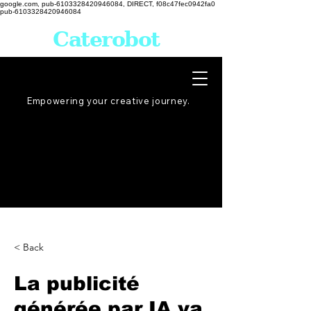
google.com, pub-6103328420946084, DIRECT, f08c47fec0942fa0
pub-6103328420946084
Caterobot
Empowering your creative
journey
.
< Back
La publicité
générée par IA va