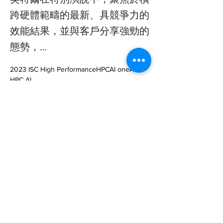
跨硬體範疇的最新、具競爭力的
效能結果，並與客戶分享強勁的
態勢，…
2023 ISC High PerformanceHPCAI oneAPI 
HPC AI 

<ul><li>Intel Data Center GPU Max NVIDIA 
H100 PCIe 30 Ansys AI HPC Max GPU H100 
50</li><li>Xeon Max CPU x86 High 
Performance Conjugate GradientsHPCG 
AMD… 

https://www.techbang.com/posts/106596-
intel-full-specifications-of-the-aurora-
supercomputer
Previous
Next