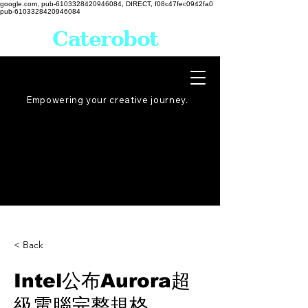
google.com, pub-6103328420946084, DIRECT, f08c47fec0942fa0
pub-6103328420946084
Caterobot
Empowering your creative
journey
.
< Back
Intel公布Aurora超
級電腦完整規格，