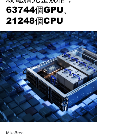
63744個GPU、
21248個CPU
MikaBrea