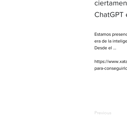
ciertamen
ChatGPT e
Estamos presenc
era de la intelig
Desde el … 

https://www.xat
para-conseguirl
Previous