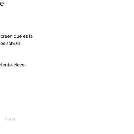
de
creen que es la 
nos sobran. 
iente-clave-
Next