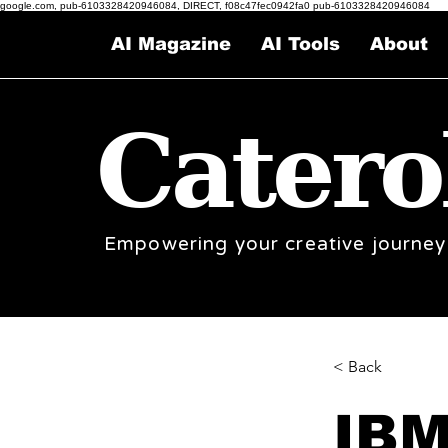
google.com, pub-6103328420946084, DIRECT, f08c47fec0942fa0 pub-6103328420946084
AI Magazine
AI Tools
About
Catero
Empowering your creative journey
< Back
IBM