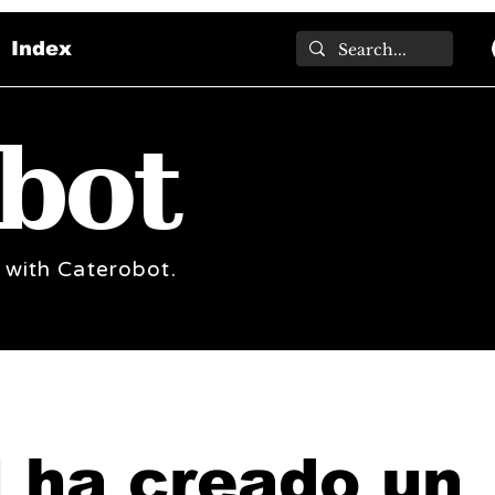
Index
bot
 with Caterobot.
 ha creado un