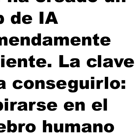
p de IA
mendamente
ciente. La clave
a conseguirlo:
pirarse en el
ebro humano