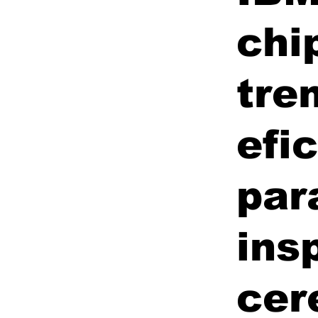
chi
tre
efi
par
ins
cer