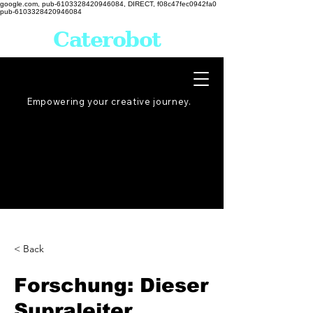
google.com, pub-6103328420946084, DIRECT, f08c47fec0942fa0
pub-6103328420946084
Caterobot
Empowering your creative
journey
.
< Back
Forschung: Dieser
Supraleiter