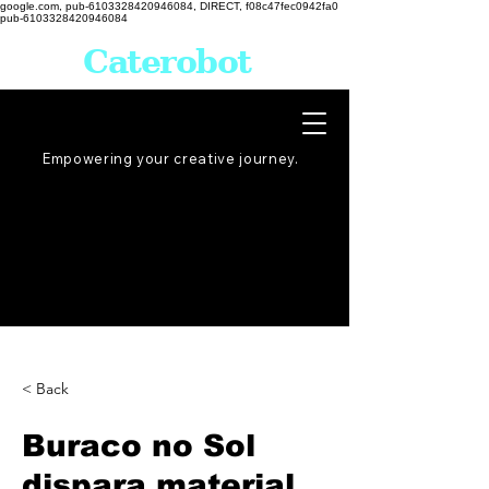
google.com, pub-6103328420946084, DIRECT, f08c47fec0942fa0
pub-6103328420946084
Caterobot
Empowering your creative
journey
.
< Back
Buraco no Sol
dispara material