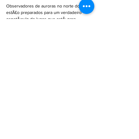
Observadores de auroras no norte do globo 
estÃ£o preparados para um verdadeiro 
espetÃ¡culo de luzes que estÃ¡ para 
acontecer nas prÃ³ximas horas. Uma 
corrente de vento solar estÃ¡ a caminho da 
Terra … 

https://olhardigital.com.br/2023/12/04/ciencia-
e-espaco/buraco-no-sol-dispara-material-que-
deve-produzir-auroras-na-terra/
Previous
Next
Subscribe to Our
Magazine 訂閱文章