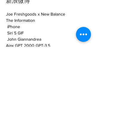
新浪微博
Joe Freshgoods x New Balance 

The Information

 iPhone 

 Siri 5 GIF

 John Giannandrea 

Ajax GPT 2000 GPT-3.5 

 5000 

14 App 

9 1 5000 

 2022 6 23 

OpenAI 11 6 

OpenAI 11 6 OpenAI DevDay

 O… 

https://www.ifanr.com/1561332
Previous
Next