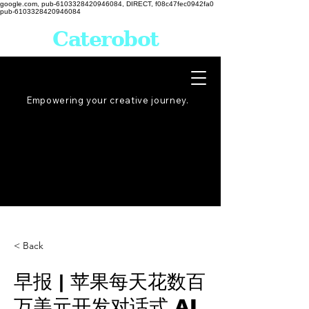
google.com, pub-6103328420946084, DIRECT, f08c47fec0942fa0
pub-6103328420946084
Caterobot
Empowering your creative
journey
.
< Back
早报 | 苹果每天花数百
万美元开发对话式 AI