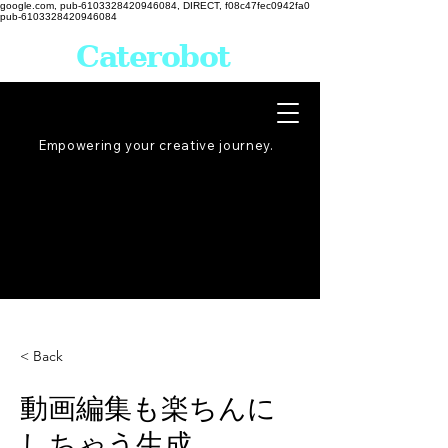
google.com, pub-6103328420946084, DIRECT, f08c47fec0942fa0
pub-6103328420946084
Caterobot
Empowering your creative
journey
.
< Back
動画編集も楽ちんに
しちゃう生成