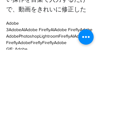
で、動画をきれいに修正した
Adobe

3AdobeAIAdobe FireflyAIAdobe FireflyAdobe

AdobePhotoshopLightroomFireflyAIAdobe 
FireflyAdobeFireflyFireflyAdobe

GIF: Adobe

Adobe FireflyOK

GIF: Adobe

3DAdobe FireflyAI

GIF: Adobe

Adobe … 

https://www.gizmodo.jp/2023/04/adobe-
firefly-video-editing-storyboards-music-sfx-b-
rol.html
Previous
Next