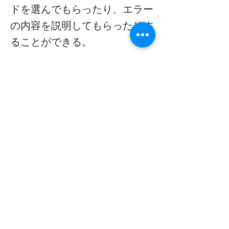
ドを選んでもらったり、エラー
の内容を説明してもらったりす
ることができる。
Windows TerminalTerminal 
ChatCanaryGitHubApp Installer 

 Canary 

 Terminal ChatAzure OpenAI Service 

 Azure OpenAI Service

https://forest.watch.impress.co.jp/docs/news/
1548359.html
Previous
Next
Subscribe to Our
Magazine 訂閱文章