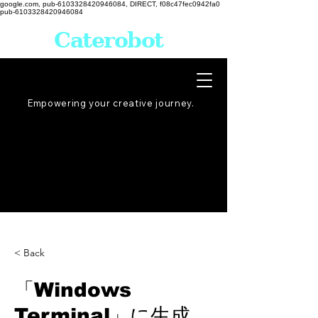
google.com, pub-6103328420946084, DIRECT, f08c47fec0942fa0
pub-6103328420946084
Caterobot
Empowering your creative
journey
.
< Back
「Windows
Terminal」に生成