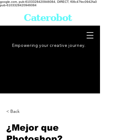
google.com, pub-6103328420946084, DIRECT, f08c47fec0942fa0
pub-6103328420946084
Caterobot
Empowering your creative
journey
.
< Back
¿Mejor que
Photoshop?