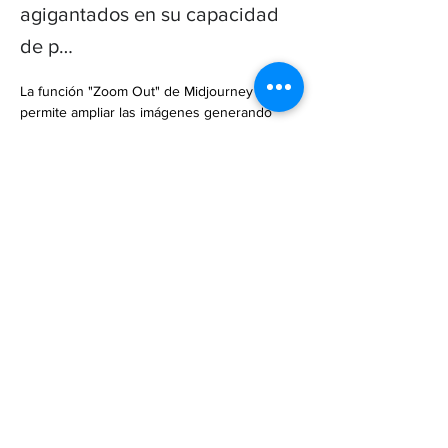
agigantados en su capacidad
de p…
La función "Zoom Out" de Midjourney 5.2 
permite ampliar las imágenes generando 
contenido donde no lo hay.

Midjourney lleva meses siendo la 
herramienta de generación de imágenes 
basada en inteligenci… 

https://www.lavanguardia.com/andro4all/tecn
ologia/mejor-que-photoshop-midjourney-se-
actualiza-con-una-nueva-funcion-para-
extender-imagenes-usando-ia
Previous
Next
Subscribe to Our