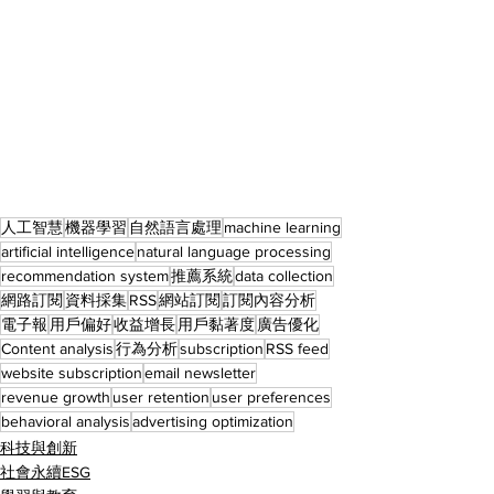
人工智慧
機器學習
自然語言處理
machine learning
artificial intelligence
natural language processing
recommendation system
推薦系統
data collection
網路訂閱
資料採集
RSS
網站訂閱
訂閱內容分析
電子報
用戶偏好
收益增長
用戶黏著度
廣告優化
Content analysis
行為分析
subscription
RSS feed
website subscription
email newsletter
revenue growth
user retention
user preferences
behavioral analysis
advertising optimization
科技與創新
社會永續ESG