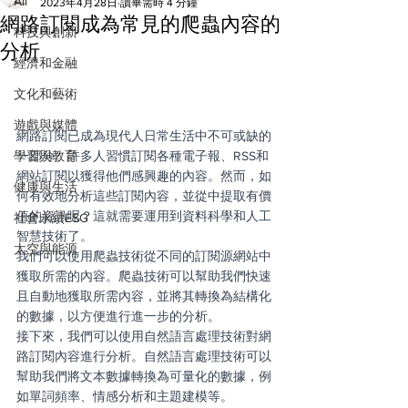
All
2023年4月28日
讀畢需時 4 分鐘
網路訂閱成為常見的爬蟲內容的
科技與創新
分析
經濟和金融
文化和藝術
遊戲與媒體
網路訂閱已成為現代人日常生活中不可或缺的
學習與教育
一部分。許多人習慣訂閱各種電子報、RSS和
網站訂閱以獲得他們感興趣的內容。然而，如
健康與生活
何有效地分析這些訂閱內容，並從中提取有價
值的資訊呢？這就需要運用到資料科學和人工
社會永續ESG
智慧技術了。
太空與能源
我們可以使用爬蟲技術從不同的訂閱源網站中
獲取所需的內容。爬蟲技術可以幫助我們快速
且自動地獲取所需內容，並將其轉換為結構化
的數據，以方便進行進一步的分析。
接下來，我們可以使用自然語言處理技術對網
路訂閱內容進行分析。自然語言處理技術可以
幫助我們將文本數據轉換為可量化的數據，例
如單詞頻率、情感分析和主題建模等。