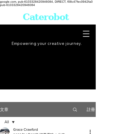
google.com, pub-6103328420946084, DIRECT, f08c47fec0942fa0
pub-6103328420946084
Caterobot
Empowering your creative
journey
.
註冊
文章
All
Grace Crawford