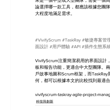
果是一個中型或大型團隊，需要一個高度可
論選擇哪一款工具，都應該根據您團
大程度地滿足需求。
#VivifyScrum
#TaskRay
#敏捷專案管
面設計
#用戶體驗
#API
#插件生態系
VivifyScrum注重簡潔易用的界面
板和報告功能，更適合中大型團隊。兩者在
戶故事地圖和Scrum框架，而TaskR
何，都可以根據本文的比較找到最適
vivifyscrum-taskray-agile-project-man
科技與創新