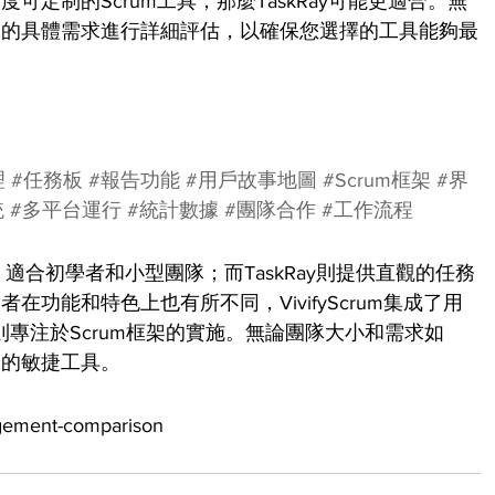
定制的Scrum工具，那麼TaskRay可能更適合。無
隊的具體需求進行詳細評估，以確保您選擇的工具能夠最
理
#任務板
#報告功能
#用戶故事地圖
#Scrum框架
#界
統
#多平台運行
#統計數據
#團隊合作
#工作流程
設計，適合初學者和小型團隊；而TaskRay則提供直觀的任務
功能和特色上也有所不同，VivifyScrum集成了用
ay則專注於Scrum框架的實施。無論團隊大小和需求如
合的敏捷工具。
agement-comparison