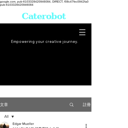
google.com, pub-6103328420946084, DIRECT, f08c47fec0942fa0
pub-6103328420946084
Caterobot
Empowering your creative
journey
.
註冊
文章
All
Edgar Mueller