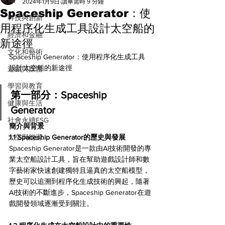
All
2024年1月9日
讀畢需時 9 分鐘
Spaceship Generator：使
科技與創新
用程序化生成工具設計太空船的
經濟和金融
新途徑
文化和藝術
Spaceship Generator：使用程序化生成工具
設計太空船的新途徑
遊戲與媒體
學習與教育
第一部分：Spaceship 
健康與生活
Generator
社會永續ESG
簡介與背景 
太空與能源
1.1 Spaceship Generator的歷史與發展 
Spaceship Generator是一款由AI技術開發的專
業太空船設計工具，旨在幫助遊戲設計師和數
字藝術家快速創建獨特且逼真的太空船模型，
歷史可以追溯到程序化生成技術的興起，隨著
AI技術的不斷進步，Spaceship Generator在遊
戲開發領域逐漸受到關注。