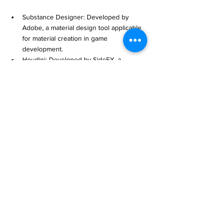
Substance Designer: Developed by 
Adobe, a material design tool applicable 
for material creation in game 
development.
Houdini: Developed by SideFX, a 
professional 3D animation and visual 
effects software supporting procedural 
generation technology.
Blender: An open-source 3D modeling 
and animation software with procedural 
generation capabilities.
ZBrush: A professional digital sculpting 
software for creating high-quality 3D 
models.
Key Features of Spaceship Generator:
Procedural Generation Technology: 
Spaceship Generator employs Node 
Graph-based procedural generation 