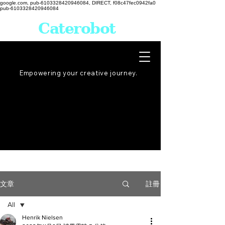
google.com, pub-6103328420946084, DIRECT, f08c47fec0942fa0
pub-6103328420946084
Caterobot
Empowering your creative
journey
.
註冊
文章
All
Henrik Nielsen