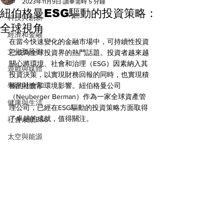
All
2023年11月9日
讀畢需時 5 分鐘
紐伯格曼ESG驅動的投資策略：
科技與創新
全球視角
經濟和金融
在當今快速變化的金融市場中，可持續性投資
文化和藝術
已成為全球投資界的熱門話題。投資者越來越
關心將環境、社會和治理（ESG）因素納入其
遊戲與媒體
投資決策，以實現財務回報的同時，也實現積
學習與教育
極的社會和環境影響。紐伯格曼公司
（Neuberger Berman）作為一家全球資產管
健康與生活
理公司，已經在ESG驅動的投資策略方面取得
了卓越的成就，值得關注。
社會永續ESG
太空與能源