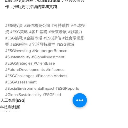
斷改進投資過程，監測ESG風險，並與公司合
作，推動更可持續的業務實踐。
#ESG投資
#紐伯格曼公司
#可持續性
#全球投
資
#ESG策略
#客戶基礎
#未來發展
#影響力
#ESG挑戰
#金融市場
#ESG評估
#社會環境影
響
#ESG報告
#全球可持續性
#ESG領域
#ESGInvesting
#NeubergerBerman
#Sustainability
#GlobalInvestment
#ESGStrategies
#ClientBase
#FutureDevelopments
#Influence
#ESGChallenges
#FinancialMarkets
#ESGAssessment
#SocialEnvironmentalImpact
#ESGReports
#GlobalSustainability
#ESGField
人工智能
ESG
科技與創新
經濟和金融
社會永續ESG