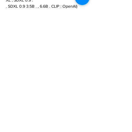
XL , SDXL 0.9 .

. SDXL 0.9 3.5B . , 6.6B . CLIP : OpenAI) 
OpenCLIP ViT-G/14. . AMD 16 GB VRAM, 
NVIDIA 8GB VRAM.

 . , . .

Midjourney : Stability AI . S… 

https://www.computerra.ru/287986/reliz-
novoj-modeli-stable-diffusion-sdxl-0-9/
Previous
Next
Subscribe to Our
Magazine 訂閱文章
Subscribe 訂閱