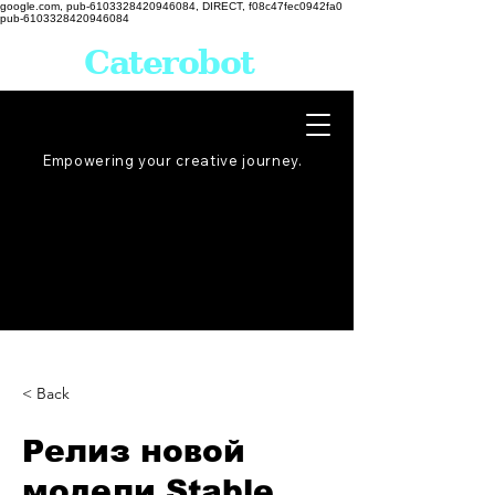
google.com, pub-6103328420946084, DIRECT, f08c47fec0942fa0
pub-6103328420946084
Caterobot
Empowering your creative
journey
.
< Back
Релиз новой
модели Stable