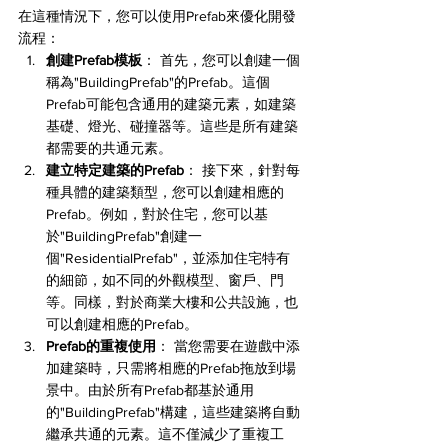
在這種情況下，您可以使用Prefab來優化開發
流程：
創建Prefab模板
： 首先，您可以創建一個
稱為"BuildingPrefab"的Prefab。這個
Prefab可能包含通用的建築元素，如建築
基礎、燈光、碰撞器等。這些是所有建築
都需要的共通元素。
建立特定建築的Prefab
： 接下來，針對每
種具體的建築類型，您可以創建相應的
Prefab。例如，對於住宅，您可以基
於"BuildingPrefab"創建一
個"ResidentialPrefab"，並添加住宅特有
的細節，如不同的外觀模型、窗戶、門
等。同樣，對於商業大樓和公共設施，也
可以創建相應的Prefab。
Prefab的重複使用
： 當您需要在遊戲中添
加建築時，只需將相應的Prefab拖放到場
景中。由於所有Prefab都基於通用
的"BuildingPrefab"構建，這些建築將自動
繼承共通的元素。這不僅減少了重複工