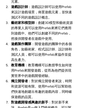
元素。
遊戲設計師
：遊戲設計師可以使用Prefab
來設計遊戲場景，佈置遊戲元素，並快速
測試不同的遊戲設計概念。
藝術家和模型師
：創建3D模型和藝術資源
的專業人員可以使用Prefab來將它們應用
到遊戲中。他們可以創建不同的Prefab，
然後供開發者在遊戲中使用。
遊戲製作團隊
：開發遊戲的團隊中的各個
角色，如藝術家、程式設計師、設計師和
測試人員，都可以使用Prefab來協作並提
高生產力。
教育機構
：教育機構可以教授學生如何使
用Prefab來開發遊戲，從而為他們提供現
實世界中的遊戲開發經驗。
獨立開發者
：對於獨立開發者來說，時間
和資源可能有限。使用Prefab可以幫助他
們快速地創建出有趣的遊戲內容，同時確
保遊戲的品質。
對遊戲開發感興趣的新手
：對於新手來
說，Prefab是一個入門級的概念，可以幫