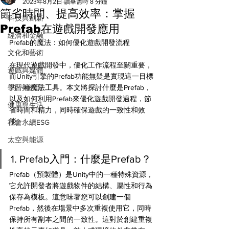
All
2023年8月2日
讀畢需時 8 分鐘
節省時間、提高效率：掌握
科技與創新
Prefab在遊戲開發應用
經濟和金融
Prefab的魔法：如何優化遊戲開發流程
文化和藝術
在現代遊戲開發中，優化工作流程至關重要，
遊戲與媒體
而Unity引擎的Prefab功能無疑是實現這一目標
學習與教育
的一種魔法工具。本文將探討什麼是Prefab，
以及如何利用Prefab來優化遊戲開發過程，節
健康與生活
省時間和精力，同時確保遊戲的一致性和效
能。
社會永續ESG
太空與能源
1. Prefab入門：什麼是Prefab？
Prefab（預製體）是Unity中的一種特殊資源，
它允許開發者將遊戲物件的結構、屬性和行為
保存為模板。這意味著您可以創建一個
Prefab，然後在場景中多次重複使用它，同時
保持所有副本之間的一致性。這對於創建重複