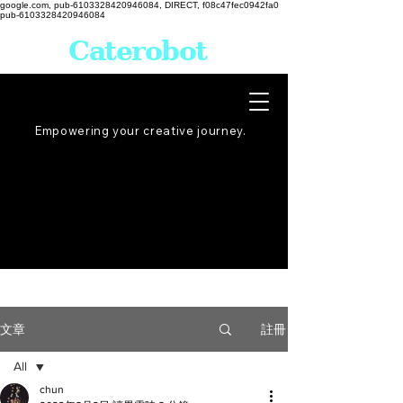
google.com, pub-6103328420946084, DIRECT, f08c47fec0942fa0
pub-6103328420946084
Caterobot
Empowering your creative
journey
.
註冊
文章
All
chun