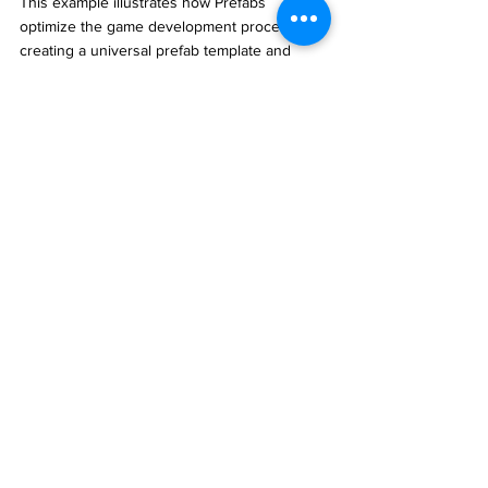
This example illustrates how Prefabs 
optimize the game development process. By 
creating a universal prefab template and 
building specific prefabs on top of it, you can 
efficiently manage and update game 
elements. This approach has been widely 
adopted in actual game development, saving 
time and resources while producing high-
quality games.
In the realm of game development, the 
concept of Prefabs is similar to analogous 
concepts in other engines and development 
tools. These tools aim to assist developers in 
more effectively creating game worlds. 
Below are some examples of similar 
products or services offering comparable 
functionalities in game development:
Unreal Engine's Blueprints
: Unreal Engine 
provides the Blueprints system, enabling 
developers to create game logic, behaviors, 