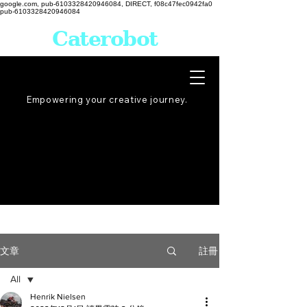
google.com, pub-6103328420946084, DIRECT, f08c47fec0942fa0
pub-6103328420946084
Caterobot
Empowering your creative
journey
.
註冊
文章
All
Henrik Nielsen