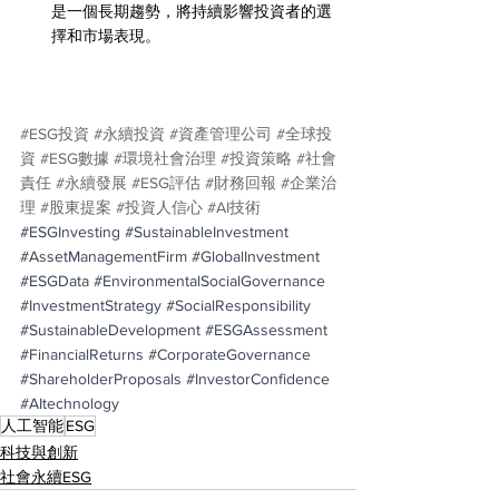
是一個長期趨勢，將持續影響投資者的選
擇和市場表現。
#ESG投資
#永續投資
#資產管理公司
#全球投
資
#ESG數據
#環境社會治理
#投資策略
#社會
責任
#永續發展
#ESG評估
#財務回報
#企業治
理
#股東提案
#投資人信心
#AI技術
#ESGInvesting
#SustainableInvestment
#AssetManagementFirm
#GlobalInvestment
#ESGData
#EnvironmentalSocialGovernance
#InvestmentStrategy
#SocialResponsibility
#SustainableDevelopment
#ESGAssessment
#FinancialReturns
#CorporateGovernance
#ShareholderProposals
#InvestorConfidence
#AItechnology
人工智能
ESG
科技與創新
社會永續ESG