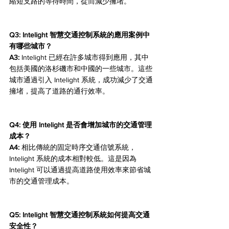
縮短支路的等待時間，從而減少擁堵。
Q3: Intelight 智慧交通控制系統的應用案例中
有哪些城市？
A3:
 Intelight 已經在許多城市得到應用，其中
包括美國的洛杉磯市和中國的一些城市。這些
城市通過引入 Intelight 系統，成功減少了交通
擁堵，提高了道路的通行效率。
Q4: 使用 Intelight 是否會增加城市的交通管理
成本？
A4:
 相比傳統的固定時序交通信號系統，
Intelight 系統的成本相對較低。這是因為 
Intelight 可以通過提高道路使用效率來節省城
市的交通管理成本。
Q5: Intelight 智慧交通控制系統如何提高交通
安全性？