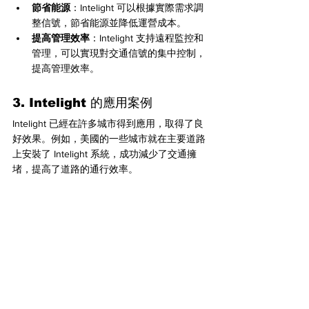
節省能源
：Intelight 可以根據實際需求調
整信號，節省能源並降低運營成本。
提高管理效率
：Intelight 支持遠程監控和
管理，可以實現對交通信號的集中控制，
提高管理效率。
3. Intelight 的應用案例
Intelight 已經在許多城市得到應用，取得了良
好效果。例如，美國的一些城市就在主要道路
上安裝了 Intelight 系統，成功減少了交通擁
堵，提高了道路的通行效率。