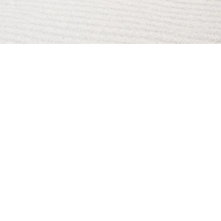
AI Magazine
AI Tools
About
Index