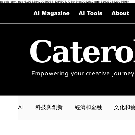
google.com, pub-6103328420946084, DIRECT, f08c47fec0942fa0 pub-6103328420946084
AI Magazine
AI Tools
About
Catero
Empowering your creative journey
All
科技與創新
經濟和金融
文化和