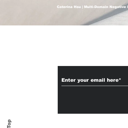
Caterina Hsu | Multi-Domain Negative 
Subscribe to Our