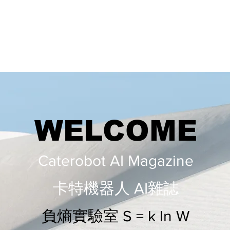
WELCOME
Caterobot AI Magazine
​​卡特機器人 AI雜誌
負熵實驗室 S = k ln W