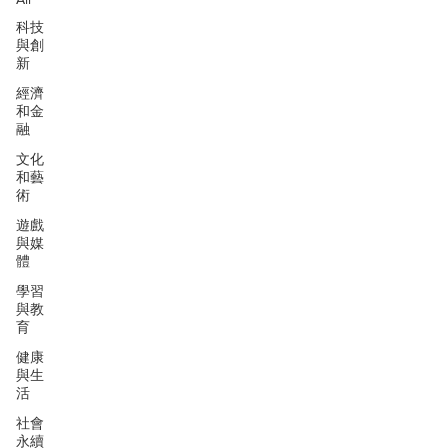
科技
與創
新
經濟
和金
融
文化
和藝
術
遊戲
與媒
體
學習
與教
育
健康
與生
活
社會
永續