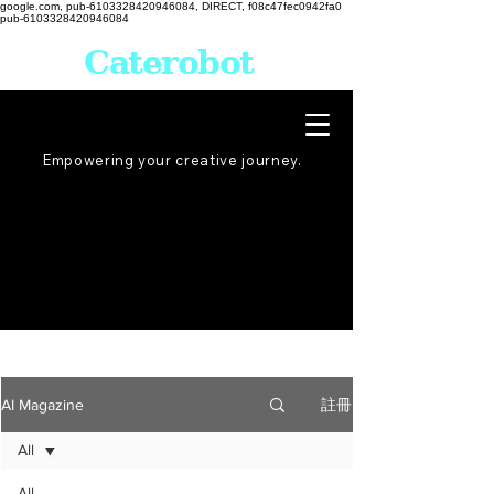
google.com, pub-6103328420946084, DIRECT, f08c47fec0942fa0
pub-6103328420946084
Caterobot
Empowering your creative
journey
.
註冊
AI Magazine
All
All