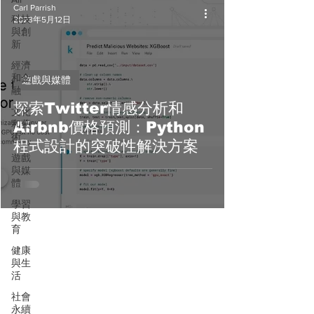
Carl Parrish
科技
2023年5月12日
與創
新
經濟
和金
遊戲與媒體
融
探索Twitter情感分析和
文化
和藝
Airbnb價格預測：Python
術
程式設計的突破性解決方案
遊戲
與媒
體
學習
與教
育
健康
與生
活
社會
永續