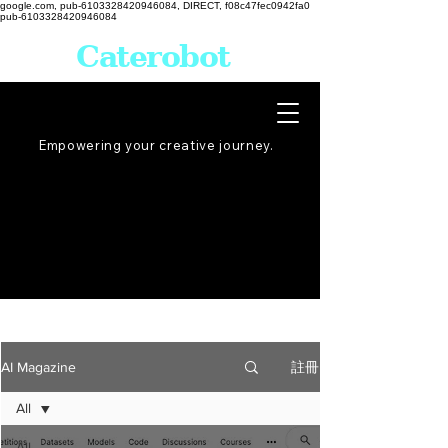
google.com, pub-6103328420946084, DIRECT, f08c47fec0942fa0
pub-6103328420946084
Caterobot
Empowering your creative
journey
.
註冊
AI Magazine
All
All