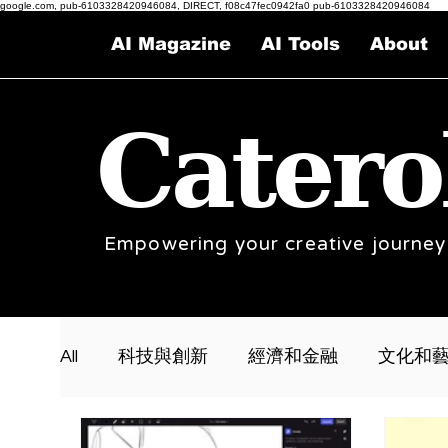
google.com, pub-6103328420946084, DIRECT, f08c47fec0942fa0 pub-6103328420946084
AI Magazine
AI Tools
About
Catero
Empowering your creative journey
All
科技與創新
經濟和金融
文化和