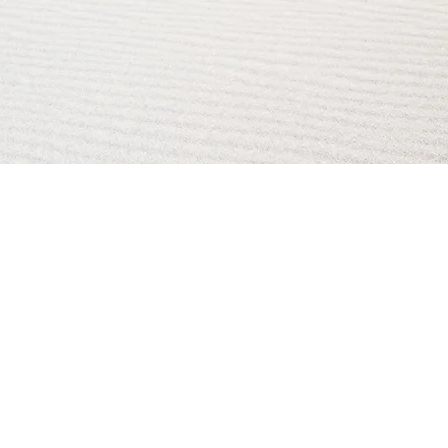
AI Magazine
AI Tools
About
Index