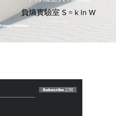
負熵實驗室 S = k ln W
2nm Process Stabilizer
Entropy Stabilizer
 Magazine 訂閱文章
Subscribe 訂閱