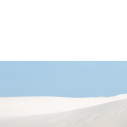
的3D幾何形狀。
險意
組合