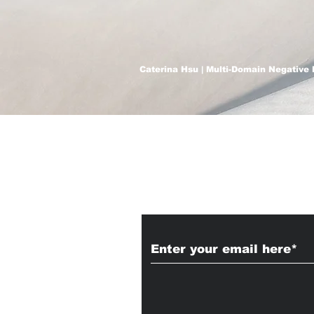
Caterina Hsu | Multi-Domain Negative 
Subscribe to Our