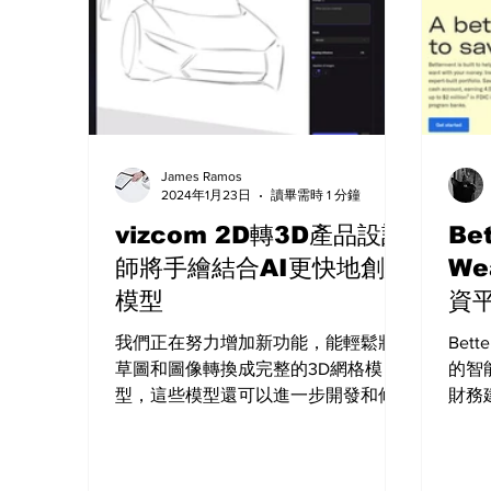
James Ramos
2024年1月23日
讀畢需時 1 分鐘
vizcom 2D轉3D產品設計
Be
師將手繪結合AI更快地創建
We
模型
資
我們正在努力增加新功能，能輕鬆將
Bett
草圖和圖像轉換成完整的3D網格模
的智
型，這些模型還可以進一步開發和修
財務
改。 最新的3D合成技術讓我們能夠智
富的
能地解讀2D設計，並根據細微差異建
求和
構出符合設計師原始意圖和藝術表達
擇哪