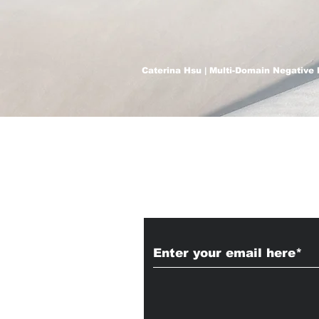
Caterina Hsu | Multi-Domain Negative 
Subscribe to Our