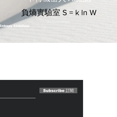
負熵實驗室 S = k ln W
2nm Process Stabilizer
Entropy Stabilizer
 Magazine 訂閱文章
Subscribe 訂閱