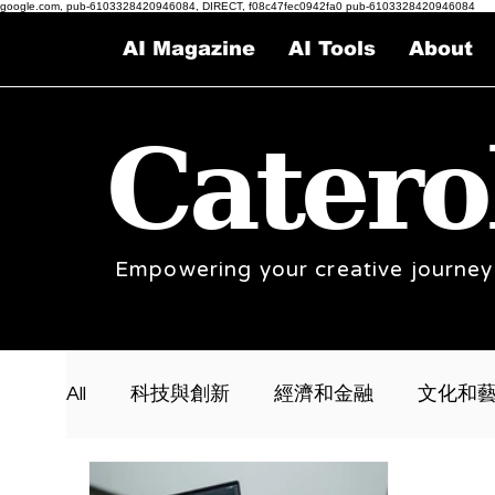
google.com, pub-6103328420946084, DIRECT, f08c47fec0942fa0 pub-6103328420946084
AI Magazine
AI Tools
About
Catero
Empowering your creative journey
All
科技與創新
經濟和金融
文化和