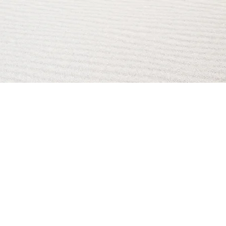
AI Magazine
AI Tools
About
Index