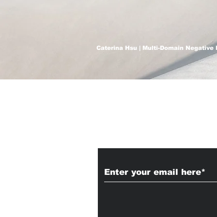
Caterina Hsu | Multi-Domain Negative 
Subscribe to Our