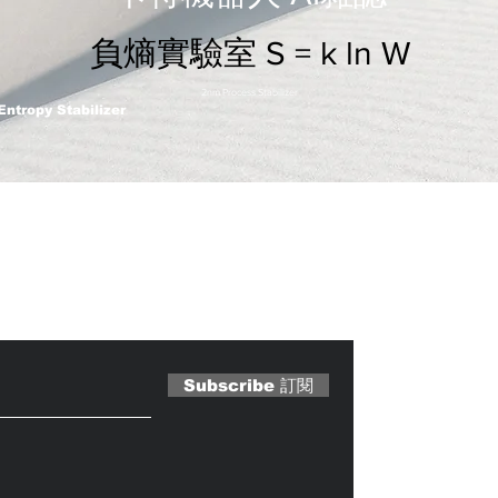
負熵實驗室 S = k ln W
2nm Process Stabilizer
Entropy Stabilizer
 Magazine 訂閱文章
Subscribe 訂閱