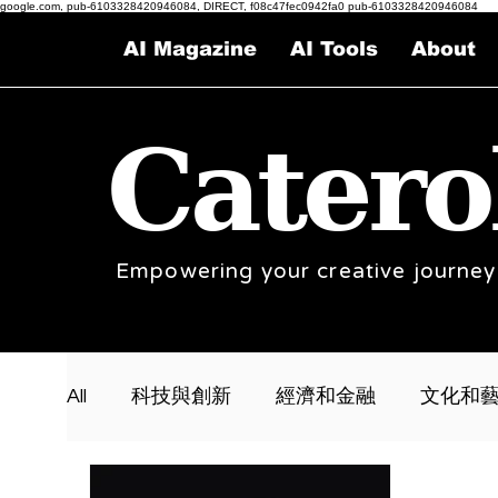
google.com, pub-6103328420946084, DIRECT, f08c47fec0942fa0 pub-6103328420946084
AI Magazine
AI Tools
About
Catero
Empowering your creative journey
All
科技與創新
經濟和金融
文化和