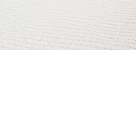
AI Magazine
AI Tools
About
Index