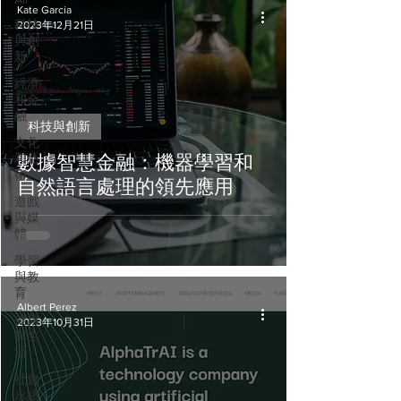
Kate Garcia
科技
2023年12月21日
與創
新
經濟
和金
融
科技與創新
文化
和藝
數據智慧金融：機器學習和
術
自然語言處理的領先應用
遊戲
與媒
體
學習
與教
育
Albert Perez
健康
2023年10月31日
與生
活
社會
永續