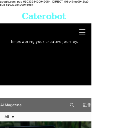
google.com, pub-6103328420946084, DIRECT, f08c47fec0942fa0
pub-6103328420946084
Caterobot
Empowering your creative
journey
.
註冊
AI Magazine
All
All