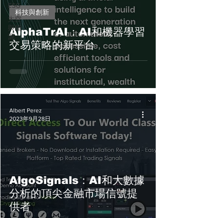
ESG
科技與創新
太空
與能
AlphaTrAI：AI和機器學習
源
交易策略的新平台
Albert Perez
2023年9月28日
AlgoSignals：AI和大數據
分析的頂尖金融市場信號提
供者