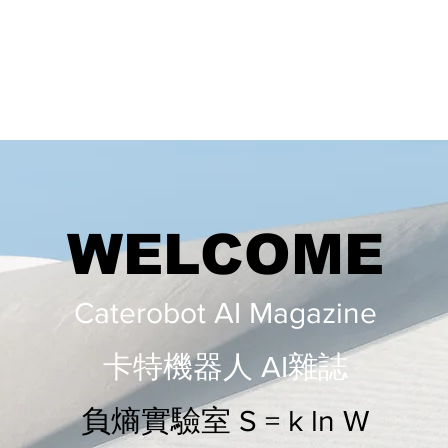
WELCOME
Caterobot AI Magazine
​​卡特機器人 AI雜誌
負熵實驗室 S = k ln W