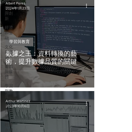
Albert Perez
科技
2024年1月23日
與創
新
經濟
和金
融
學習與教育
文化
和藝
數據之王：資料轉換的藝
術
術，提升數據品質的關鍵
遊戲
與媒
體
學習
與教
育
Arthur Martinez
健康
2023年10月6日
與生
活
社會
永續