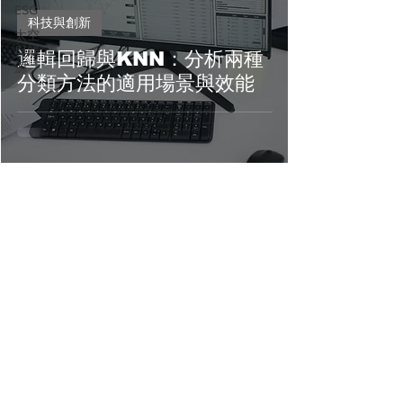
ESG
科技與創新
太空
與能
邏輯回歸與KNN：分析兩種
源
分類方法的適用場景與效能