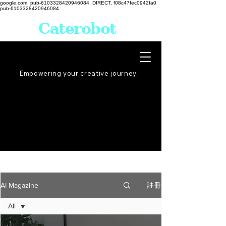
google.com, pub-6103328420946084, DIRECT, f08c47fec0942fa0
pub-6103328420946084
Caterobot
Empowering your creative
journey
.
註冊
AI Magazine
All
All