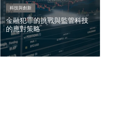
ESG
科技與創新
太空
與能
金融犯罪的挑戰與監管科技
源
的應對策略