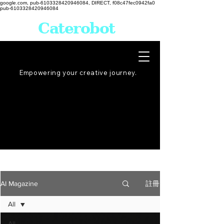
google.com, pub-6103328420946084, DIRECT, f08c47fec0942fa0
pub-6103328420946084
Caterobot
Empowering your creative
journey
.
註冊
AI Magazine
All
All