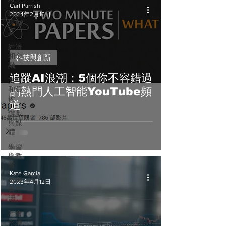
Carl Parrish
科技
2024年2月16日
與創
新
經濟
和金
科技與創新
融
追蹤AI浪潮：5個你不容錯過
文化
和藝
的熱門人工智能YouTube頻
術
道
遊戲
與媒
體
學習
與教
育
Kate Garcia
健康
2023年4月12日
與生
活
社會
永續