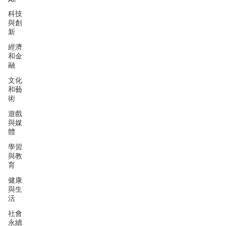
科技
與創
新
經濟
和金
融
文化
和藝
術
遊戲
與媒
體
學習
與教
育
健康
與生
活
社會
永續