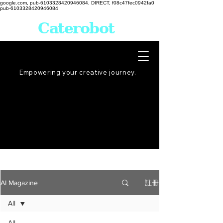
google.com, pub-6103328420946084, DIRECT, f08c47fec0942fa0
pub-6103328420946084
Caterobot
Empowering your creative
journey
.
註冊
AI Magazine
All
All