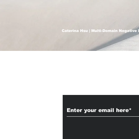
Caterina Hsu | Multi-Domain Negative 
Subscribe to Our