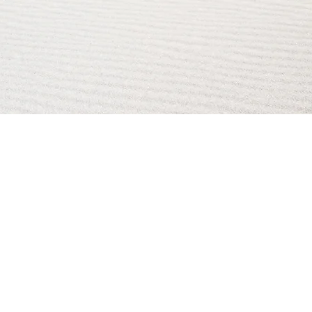
AI Magazine
AI Tools
About
Index