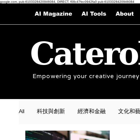
google.com, pub-6103328420946084, DIRECT, f08c47fec0942fa0 pub-6103328420946084
AI Magazine
AI Tools
About
Catero
Empowering your creative journey
All
科技與創新
經濟和金融
文化和