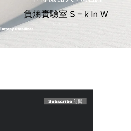
負熵實驗室 S = k ln W
2nm Process Stabilizer
Entropy Stabilizer
 Magazine 訂閱文章
Subscribe 訂閱