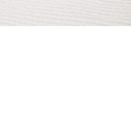
AI Magazine
AI Tools
About
Index