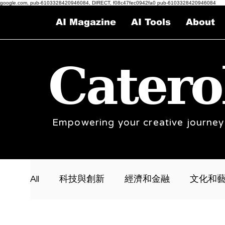
google.com, pub-6103328420946084, DIRECT, f08c47fec0942fa0 pub-6103328420946084
AI Magazine
AI Tools
About
Catero
Empowering your creative journey
All
科技與創新
經濟和金融
文化和