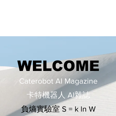
WELCOME
Caterobot AI Magazine
​​卡特機器人 AI雜誌
負熵實驗室 S = k ln W