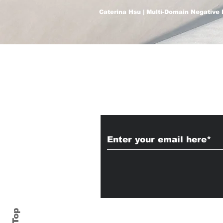
Caterina Hsu | Multi-Domain Negative 
Subscribe to Our