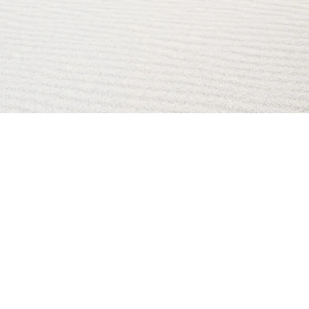
AI Magazine
AI Tools
About
Index