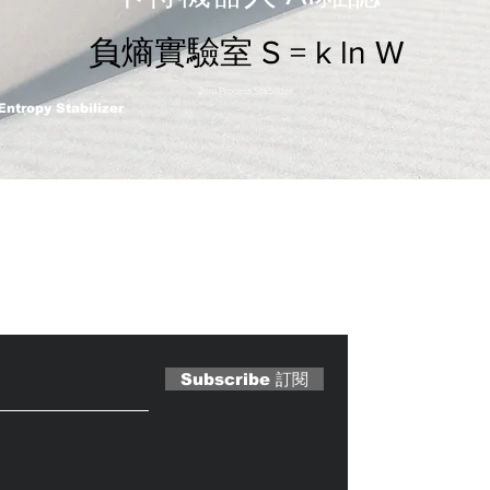
負熵實驗室 S = k ln W
2nm Process Stabilizer
Entropy Stabilizer
 Magazine 訂閱文章
Subscribe 訂閱