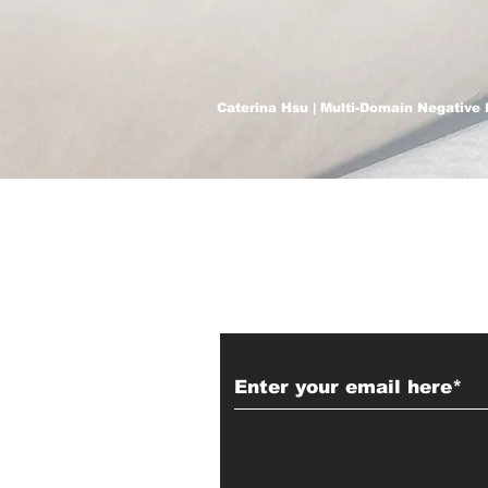
Caterina Hsu | Multi-Domain Negative 
Subscribe to Our