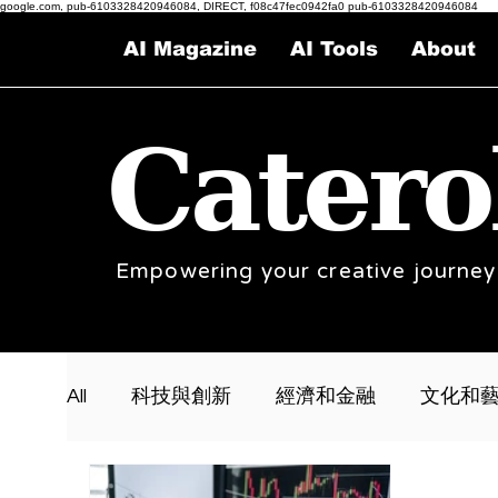
google.com, pub-6103328420946084, DIRECT, f08c47fec0942fa0 pub-6103328420946084
AI Magazine
AI Tools
About
Catero
Empowering your creative journey
All
科技與創新
經濟和金融
文化和