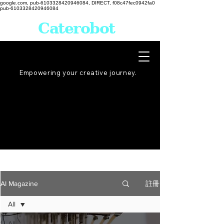
google.com, pub-6103328420946084, DIRECT, f08c47fec0942fa0
pub-6103328420946084
Caterobot
Empowering your creative
journey
.
註冊
AI Magazine
All
All