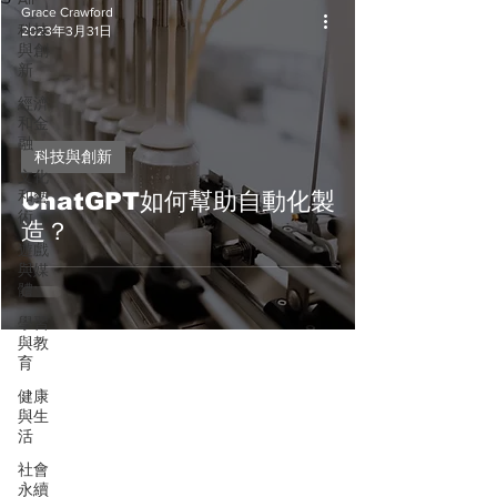
Grace Crawford
科技
2023年3月31日
與創
新
經濟
和金
融
科技與創新
文化
和藝
ChatGPT如何幫助自動化製
術
造？
遊戲
與媒
體
學習
與教
育
健康
與生
活
社會
永續