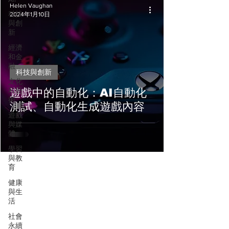
Helen Vaughan
科技
2024年1月10日
與創
新
經濟
和金
融
科技與創新
文化
和藝
遊戲中的自動化：AI自動化
術
測試、自動化生成遊戲內容
遊戲
與媒
體
學習
與教
育
健康
與生
活
社會
永續