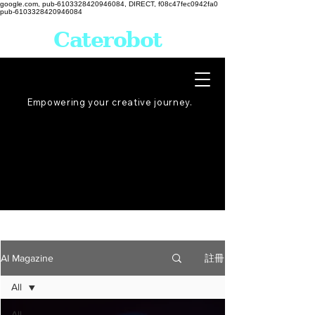
google.com, pub-6103328420946084, DIRECT, f08c47fec0942fa0
pub-6103328420946084
Caterobot
Empowering your creative
journey
.
註冊
AI Magazine
All
All