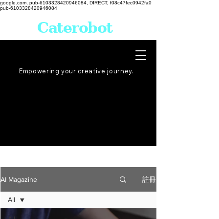
google.com, pub-6103328420946084, DIRECT, f08c47fec0942fa0
pub-6103328420946084
Caterobot
Empowering your creative
journey
.
註冊
AI Magazine
All
All