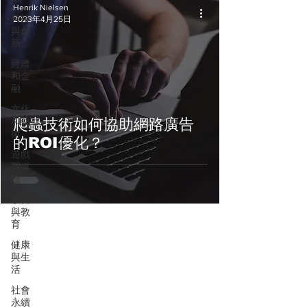
Henrik Nielsen
科技
2023年4月25日
與創
新
經濟
和金
融
文化
和藝
爬蟲技術如何協助網路廣告
術
的ROI優化？
遊戲
與媒
體
學習
與教
育
健康
與生
活
社會
永續