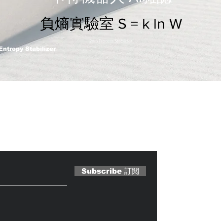
負熵實驗室 S = k ln W
2nm Process Stabilizer
Entropy Stabilizer
 Magazine 訂閱文章
Subscribe 訂閱