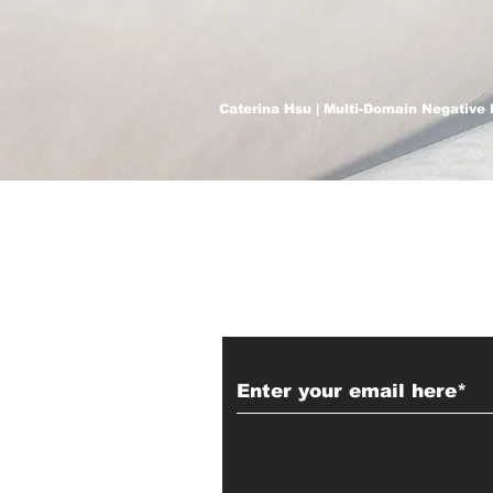
Caterina Hsu | Multi-Domain Negative 
Subscribe to Our