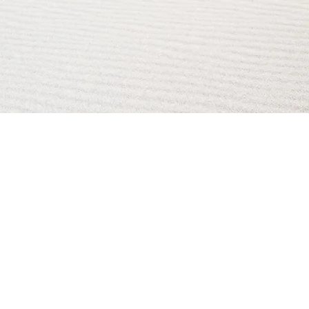
AI Magazine
AI Tools
About
Index