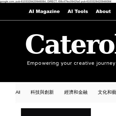
google.com, pub-6103328420946084, DIRECT, f08c47fec0942fa0 pub-6103328420946084
AI Magazine
AI Tools
About
Catero
Empowering your creative journey
All
科技與創新
經濟和金融
文化和